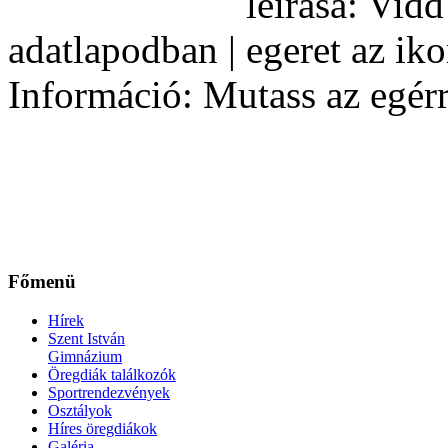
adatlapodban |
Információ: Mutass az egérr
Főmenü
Hírek
Szent István
Gimnázium
Öregdiák találkozók
Sportrendezvények
Osztályok
Híres öregdiákok
Galéria