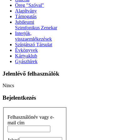
Öreg "Szóval"
Alapítvány
Támogatás
Jubileumi
Szimfonikus Zenekar
Interjúk,
visszaemlékezések
Színjátszó Társulat
Évkönyvek
Kártyaklub
Gyászhírek
Jelenlévő felhasználók
Nincs
Bejelentkezés
Felhasználónév vagy e-
mail cím