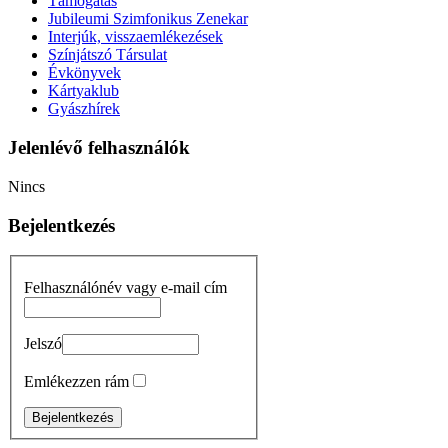
Támogatás
Jubileumi Szimfonikus Zenekar
Interjúk, visszaemlékezések
Színjátszó Társulat
Évkönyvek
Kártyaklub
Gyászhírek
Jelenlévő felhasználók
Nincs
Bejelentkezés
Felhasználónév vagy e-mail cím
Jelszó
Emlékezzen rám