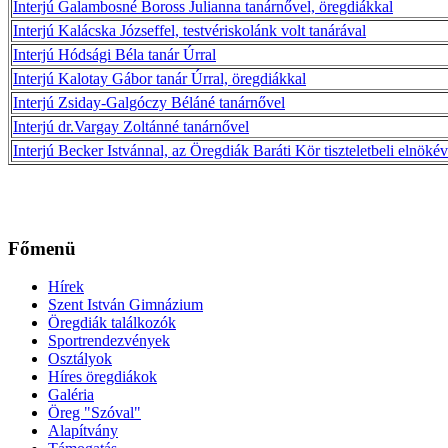
Interjú Galambosné Boross Julianna tanárnővel, öregdiákkal
Interjú Kalácska Józseffel, testvériskolánk volt tanárával
Interjú Hódsági Béla tanár Úrral
Interjú Kalotay Gábor tanár Úrral, öregdiákkal
Interjú Zsiday-Galgóczy Béláné tanárnővel
Interjú dr.Vargay Zoltánné tanárnővel
Interjú Becker Istvánnal, az Öregdiák Baráti Kör tiszteletbeli elnökév
Főmenü
Hírek
Szent István Gimnázium
Öregdiák találkozók
Sportrendezvények
Osztályok
Híres öregdiákok
Galéria
Öreg "Szóval"
Alapítvány