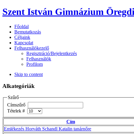
Szent István Gimnázium Öregdi
Főoldal
Bemutatkozás
Céljaink
Kapcsolat
Felhasználókezelő
Regisztráció/Bejelentkezés
Felhasználók
Profilom
Skip to content
Alkategóriák
Szűrő
Címszűrő
Tételek #
Cím
Emlékezés Horváth Schandl Katalin tanárnőre