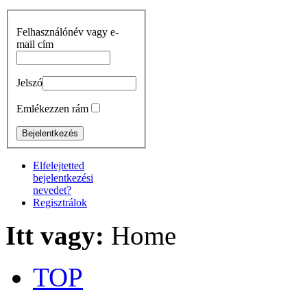
Felhasználónév vagy e-
mail cím
Jelszó
Emlékezzen rám
Elfelejtetted
bejelentkezési
nevedet?
Regisztrálok
Itt vagy:
Home
TOP