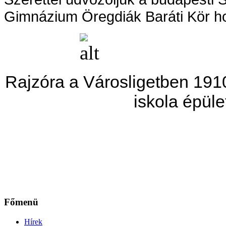
Gimnázium Öregdiák Baráti Kör ho
Rajzóra a Városligetben 191
iskola épüle
Főmenü
Hírek