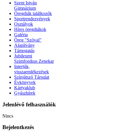
Szent István
Gimnázium
Öregdiák találkozók
Sportrendezvények
Osztályok
Híres öregdiákok
Galéria
Öreg "Szóval"
Alapítvány
Támogatás
Jubileumi
Szimfonikus Zenekar
Interjúk,
visszaemlékezések
Színjátszó Társulat
Évkönyvek
Kártyaklub
Gyászhírek
Jelenlévő felhasználók
Nincs
Bejelentkezés