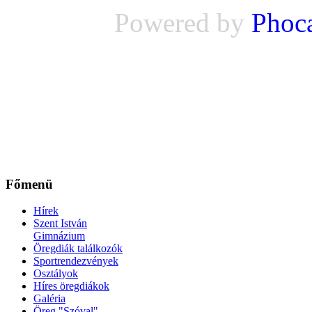
Powered by
Phoc
Főmenü
Hírek
Szent István
Gimnázium
Öregdiák találkozók
Sportrendezvények
Osztályok
Híres öregdiákok
Galéria
Öreg "Szóval"