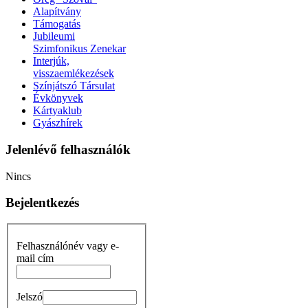
Alapítvány
Támogatás
Jubileumi
Szimfonikus Zenekar
Interjúk,
visszaemlékezések
Színjátszó Társulat
Évkönyvek
Kártyaklub
Gyászhírek
Jelenlévő felhasználók
Nincs
Bejelentkezés
Felhasználónév vagy e-
mail cím
Jelszó