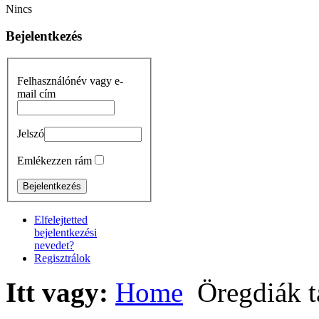
Nincs
Bejelentkezés
Felhasználónév vagy e-
mail cím
Jelszó
Emlékezzen rám
Elfelejtetted
bejelentkezési
nevedet?
Regisztrálok
Itt vagy:
Home
Öregdiák t