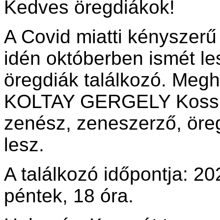
Kedves öregdiákok!
A Covid miatti kényszerű
idén októberben ismét 
öregdiák találkozó. Meg
KOLTAY GERGELY Kossu
zenész, zeneszerző, öre
lesz.
A találkozó időpontja: 20
péntek, 18 óra.