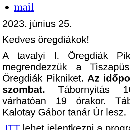
2023. június 25.
Kedves öregdiákok!
A tavalyi I. Öregdiák Pi
megrendezzük a Tiszapüs
Öregdiák Pikniket.
Az időpon
szombat.
Tábornyitás 10
várhatóan 19 órakor. Táb
Kalotay Gábor tanár Úr lesz.
ITT
lehet jelentkezni a prog