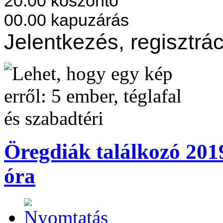
20.00
köszöntő
00.00
kapuzárás
Jelentkezés, regisztrá
Öregdiák találkozó 2019
óra