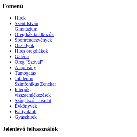
Főmenü
Hírek
Szent István
Gimnázium
Öregdiák találkozók
Sportrendezvények
Osztályok
Híres öregdiákok
Galéria
Öreg "Szóval"
Alapítvány
Támogatás
Jubileumi
Szimfonikus Zenekar
Interjúk,
visszaemlékezések
Színjátszó Társulat
Évkönyvek
Kártyaklub
Gyászhírek
Jelenlévő felhasználók