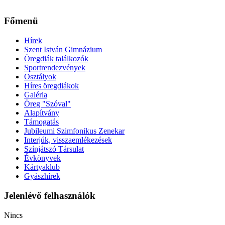
Főmenü
Hírek
Szent István Gimnázium
Öregdiák találkozók
Sportrendezvények
Osztályok
Híres öregdiákok
Galéria
Öreg "Szóval"
Alapítvány
Támogatás
Jubileumi Szimfonikus Zenekar
Interjúk, visszaemlékezések
Színjátszó Társulat
Évkönyvek
Kártyaklub
Gyászhírek
Jelenlévő felhasználók
Nincs