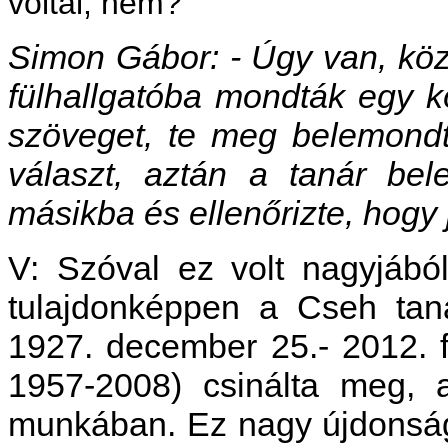
voltál, nem?
Simon Gábor: - Úgy van, közp
fülhallgatóba mondták egy k
szöveget, te meg belemond
választ, aztán a tanár bele
másikba és ellenőrizte, hogy 
V: Szóval ez volt nagyjábó
tulajdonképpen a Cseh tan
1927. december 25.- 2012. fe
1957-2008) csinálta meg, a
munkában. Ez nagy újdonság 