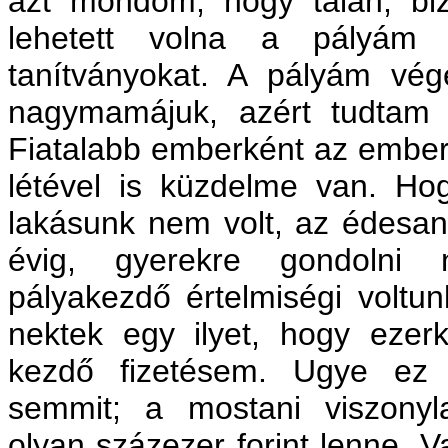
azt mondom, hogy talán, biz
lehetett volna a pályám 
tanítványokat. A pályám v
nagymamájuk, azért tudtam k
Fiatalabb emberként az ember
létével is küzdelme van. Ho
lakásunk nem volt, az édesan
évig, gyerekre gondolni 
pályakezdő értelmiségi volt
nektek egy ilyet, hogy ezerk
kezdő fizetésem. Ugye ez
semmit; a mostani viszonyla
olyan százezer forint lenne. V