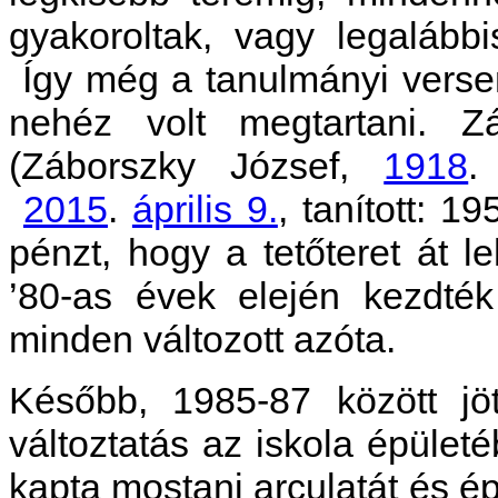
gyakoroltak, vagy legalábbi
Így még a tanulmányi versen
nehéz volt megtartani. Z
(Záborszky József,
1918
2015
.
április 9.
, tanított: 1
pénzt, hogy a tetőteret át l
’80-as évek elején kezdték
minden változott azóta.
Később, 1985-87 között jö
változtatás az iskola épületé
kapta mostani arculatát és ép