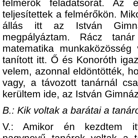
felmérők feladatsorát. Az é
teljesítettek a felmérőkön. Mi
állás itt az István Gim
megpályáztam. Rácz tanár
matematika munkaközösség ve
tanított itt. Ő és Konoróth iga
velem, azonnal eldöntötték, h
vagy, a távozott tanárnál csa
kerültem ide, az István Gimná
B.: Kik voltak a barátai a taná
V.: Amikor én kezdtem itt
nagynevű tanárok voltak a t