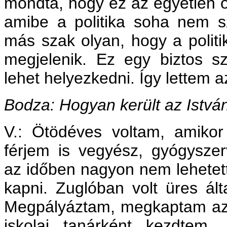
mondta, hogy ez az egyetlen o
amibe a politika soha nem s
más szak olyan, hogy a polit
megjelenik. Ez egy biztos s
lehet helyezkedni. Így lettem a
Bodza: Hogyan került az Istvá
V.: Ötödéves voltam, amikor
férjem is vegyész, gyógyszer
az időben nagyon nem lehetett 
kapni. Zuglóban volt üres álta
Megpályáztam, megkaptam az á
iskolai tanárként kezdtem