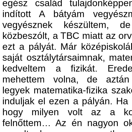
egész család tulajdonképp
indított A bátyám vegyész
vegyésznek készültem, 
közbeszólt, a TBC miatt az or
ezt a pályát. Már középiskolá
saját osztálytársaimnak, mat
kedveltem a fizikát. Eredet
mehettem volna, de aztán 
legyek matematika-fizika szak
induljak el ezen a pályán. Ha
hogy milyen volt az a ko
felnőttem… Az én nagyon o