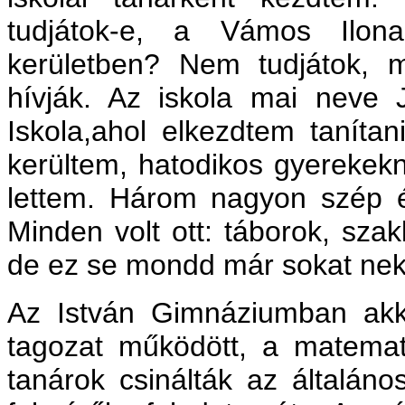
tudjátok-e, a Vámos Ilon
kerületben? Nem tudjátok,
hívják. Az iskola mai neve 
Iskola,ahol elkezdtem taníta
kerültem, hatodikos gyerekek
lettem. Három nagyon szép év
Minden volt ott: táborok, szak
de ez se mondd már sokat nek
Az István Gimnáziumban ak
tagozat működött, a matemati
tanárok csinálták az általános