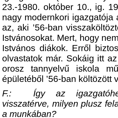
23.-1980. október 10., ig. 1
nagy modernkori igazgatója a
az, aki ’56-ban visszaköltöz
Istvánosokat. Mert, hogy nem 
Istvános diákok. Erről bizto
olvastatok már. Sokáig itt a
orosz tannyelvű iskola mű
épületéből ’56-ban költözött
F.: Így az igazgatóhel
visszatérve, milyen plusz fela
a munkában?