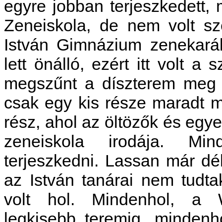
egyre jobban terjeszkedett, 
Zeneiskola, de nem volt sz
István Gimnázium zenekaráb
lett önálló, ezért itt volt a
megszűnt a díszterem meg 
csak egy kis része maradt m
rész, ahol az öltözők és egyeb
zeneiskola irodája. Mind
terjeszkedni. Lassan már dél
az István tanárai nem tudta
volt hol. Mindenhol, a
legkisebb teremig, mindenh