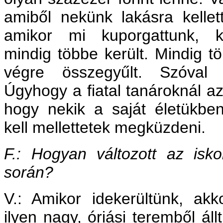
amiből nekünk lakásra kellet
amikor mi kuporgattunk, k
mindig többe került. Mindig tö
végre összegyűlt. Szóval
Úgyhogy a fiatal tanároknál az
hogy nekik a saját életükbe
kell mellettetek megküzdeni.
F.: Hogyan változott az isk
során?
V.: Amikor idekerültünk, ak
ilyen nagy, óriási teremből áll