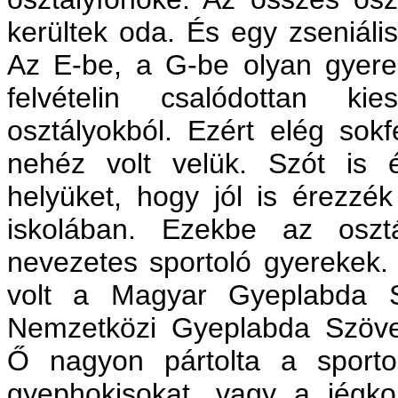
kerültek oda. És egy zseniális 
Az E-be, a G-be olyan gyerek
felvételin csalódottan ki
osztályokból. Ezért elég sokf
nehéz volt velük. Szót is é
helyüket, hogy jól is érezz
iskolában. Ezekbe az oszt
nevezetes sportoló gyerekek.
volt a Magyar Gyeplabda 
Nemzetközi Gyeplabda Szöve
Ő nagyon pártolta a sport
gyephokisokat, vagy a jégko