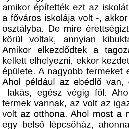
amikor építették ezt az iskolát
a főváros iskolája volt -, akko
osztályba. De mire érettségiz
körül voltak, annyian kibuk
Amikor elkezdődtek a tagoza
kellett elhelyezni, ekkor kezdet
épülete. A nagyobb termeket e
Ahol például az ebédlő van, o
lakás, egész végig föl. Ahol
termek vannak, az volt az igaz
volt az otthona. Ahol most a m
egy belső lépcsőház, ahonna