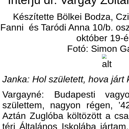
Készítette Bölkei Bodza, Cz
Fanni és Taródi Anna 10/b. osz
október 19-é
Fotó: Simon G
Janka: Hol született, hova jár
Vargayné: Budapesti vagy
születtem, nagyon régen, ’42
Aztán Zuglóba költözött a cs
téri Általános Iskolába jártam