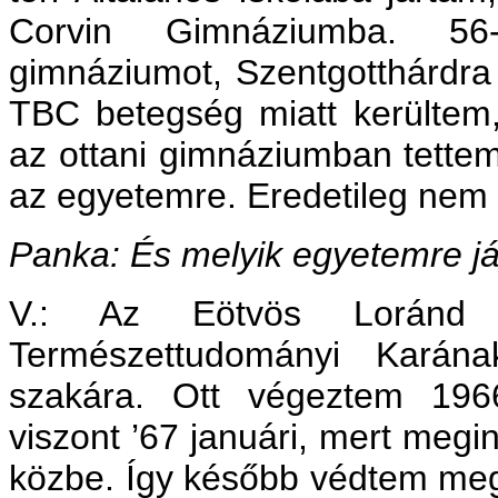
Corvin Gimnáziumba. 5
gimnáziumot, Szentgotthárdra
TBC betegség miatt kerültem, 
az ottani gimnáziumban tette
az egyetemre. Eredetileg nem
Panka: És melyik egyetemre já
V.: Az Eötvös Loránd 
Természettudományi Karának
szakára. Ott végeztem 196
viszont ’67 januári, mert megi
közbe. Így később védtem meg