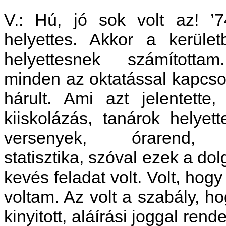
V.: Hú, jó sok volt az! ’74
helyettes. Akkor a kerület
helyettesnek számítottam
minden az oktatással kapcso
hárult. Ami azt jelentette,
kiiskolázás, tanárok helyett
versenyek, órarend, ta
statisztika, szóval ezek a d
kevés feladat volt. Volt, hogy
voltam. Az volt a szabály, h
kinyitott, aláírási joggal ren