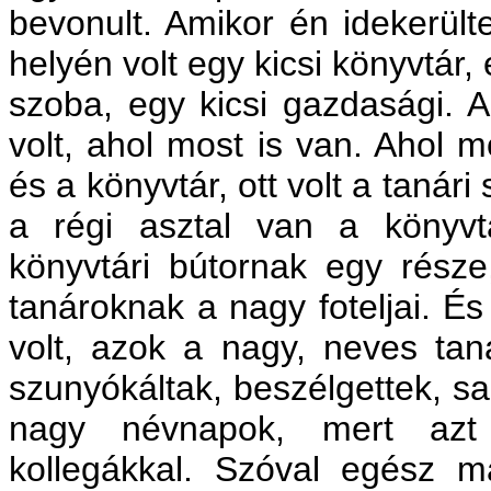
bevonult. Amikor én idekerült
helyén volt egy kicsi könyvtár,
szoba, egy kicsi gazdasági. Az
volt, ahol most is van. Ahol 
és a könyvtár, ott volt a tanári
a régi asztal van a könyv
könyvtári bútornak egy része
tanároknak a nagy foteljai. És
volt, azok a nagy, neves tan
szunyókáltak, beszélgettek, sa
nagy névnapok, mert azt
kollegákkal. Szóval egész m