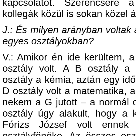
kapcsolatot. Szerencsére a
kollegák közül is sokan közel 
J.: És milyen arányban voltak 
egyes osztályokban?
V.: Amikor én ide kerültem, a
osztály volt. A B osztály a 
osztály a kémia, aztán egy id
D osztály volt a matematika, a
nekem a G jutott – a normál o
osztály úgy alakult, hogy a 
Fórizs József volt ennek
osztályfőnöke. Az összes oszt