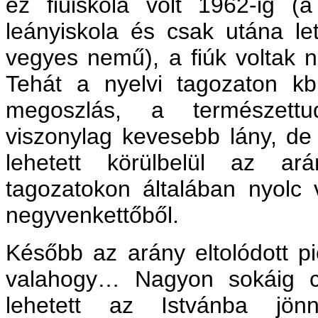
ez fiúiskola volt 1962-ig (a
leányiskola és csak utána le
vegyes nemű), a fiúk voltak 
Tehát a nyelvi tagozaton kb.
megoszlás, a természettu
viszonylag kevesebb lány, de
lehetett körülbelül az ar
tagozatokon általában nyolc 
negyvenkettőből.
Később az arány eltolódott pic
valahogy… Nagyon sokáig c
lehetett az Istvánba jönn