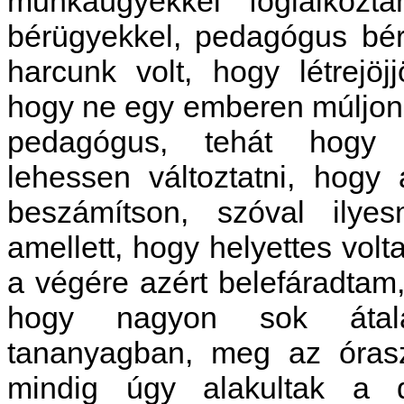
munkaügyekkel foglalkozt
bérügyekkel, pedagógus bé
harcunk volt, hogy létrejöj
hogy ne egy emberen múljon,
pedagógus, tehát hogy 
lehessen változtatni, hog
beszámítson, szóval ilyes
amellett, hogy helyettes vol
a végére azért belefáradtam
hogy nagyon sok átala
tananyagban, meg az óra
mindig úgy alakultak a 