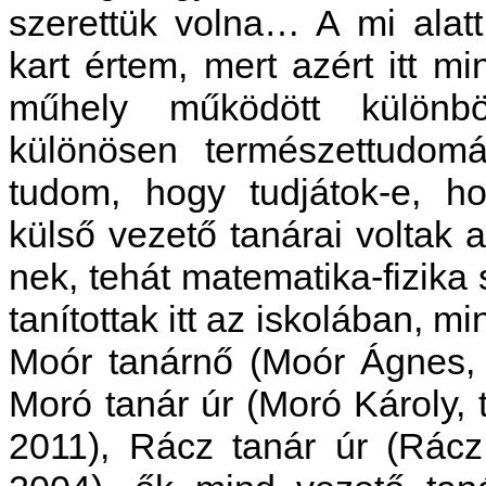
szerettük volna… A mi alatt
kart értem, mert azért itt m
műhely működött különböz
különösen természettudom
tudom, hogy tudjátok-e, h
külső vezető tanárai voltak 
nek, tehát matematika-fizika 
tanítottak itt az iskolában, mi
Moór tanárnő (Moór Ágnes, 
Moró tanár úr (Moró Károly, 
2011), Rácz tanár úr (Rácz