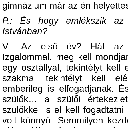
gimnázium már az én helyettes
P.: És hogy emlékszik az 
Istvánban?
V.: Az első év? Hát az 
Izgalommal, meg kell mondjam
egy osztállyal, tekintélyt kell
szakmai tekintélyt kell e
emberileg is elfogadjanak. 
szülők… a szülői értekezle
szülőkkel is el kell fogadtat
volt könnyű. Semmilyen kez