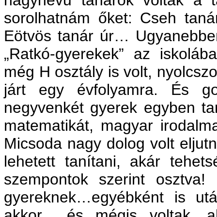
sorolhatnám őket: Cseh tanár
Eötvös tanár úr… Ugyanebben
„Ratkó-gyerekek” az iskoláb
még H osztály is volt, nyolcsz
járt egy évfolyamra. És go
negyvenkét gyerek egyben tan
matematikát, magyar irodalma
Micsoda nagy dolog volt eljutn
lehetett tanítani, akár tehe
szempontok szerint osztva! 
gyereknek…egyébként is utál
akkor... és mégis voltak, a