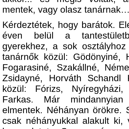
mentek, vagy olasz tanárnak
Kérdeztétek, hogy barátok. El
éven belül a tantestüle
gyerekhez, a sok osztályhoz 
tanárnők közül: Gödönyiné, H
Fogarasiné, Szakállné, Néme
Zsidayné, Horváth Schandl 
közül: Fórizs, Nyíregyházi,
Farkas. Már mindannyian 
elmentek. Néhányan örökre. 
csak néhányukkal alakult ki, 