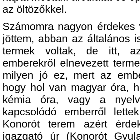
az öltözőkkel.
Számomra nagyon érdekes v
jöttem, abban az általános 
termek voltak, de itt, a
emberekről elnevezett term
milyen jó ez, mert az embe
hogy hol van magyar óra, 
kémia óra, vagy a nyelv
kapcsolódó emberről lette
Konorót terem azért érde
igazgató úr (Konorót Gyul